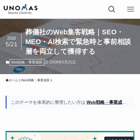
葬儀社のWeb集客戦略｜SEO・
2026
MEO・AI検索で緊急時と事前相談
5/21
層を両立して獲得する
2026年5月21日
Web戦略・事業成長
ホーム
Web戦略・事業成長
このテーマを体系的に整理したい方は
Web戦略・事業成長の全体像もご覧ください