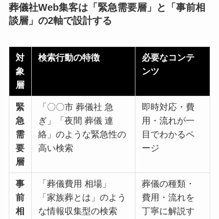
葬儀社Web集客は「緊急需要層」と「事前相
談層」の2軸で設計する
対
検索行動の特徴
必要なコンテ
象
ンツ
層
緊
「〇〇市 葬儀社 急
即時対応・費
急
ぎ」「夜間 葬儀 連
用・流れが一
需
絡」のような緊急性の
目でわかるペ
要
高い検索
ージ
層
事
「葬儀費用 相場」
葬儀の種類・
前
「家族葬とは」のよう
費用・流れを
相
な情報収集型の検索
丁寧に解説す