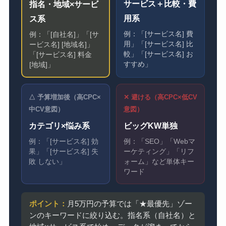
サービス＋比較・費
指名・地域×サービ
用系
ス系
例：「[サービス名] 費
例：「[自社名]」「[サ
用」「[サービス名] 比
ービス名] [地域名]」
較」「[サービス名] お
「[サービス名] 料金
すすめ」
[地域]」
△ 予算増加後（高CPC×
✕ 避ける（高CPC×低CV
中CV意図）
意図）
カテゴリ×悩み系
ビッグKW単独
例：「[サービス名] 効
例：「SEO」「Webマ
果」「[サービス名] 失
ーケティング」「リフ
敗 しない」
ォーム」など単体キー
ワード
ポイント：
月5万円の予算では「★最優先」ゾー
ンのキーワードに絞り込む。指名系（自社名）と