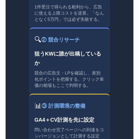
1件受注で得られる粗利から、広告
に使える上限コストを逆算。「なん
となく5万円」では必ず失敗する。
🔍
② 競合リサーチ
狙うKWに誰が出稿している
か
競合の広告文・LPを確認し、差別
化ポイントを把握する。クリック単
価の相場もここで判明する。
📊
③ 計測環境の整備
GA4＋CV計測を先に設定
問い合わせ完了ページへの到達をコ
ンバージョンとして計測する設定