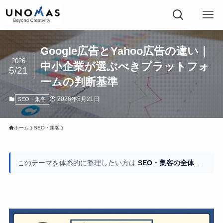
Google広告とYahoo広告の違い｜
2026
中小企業が選ぶべきプラットフォ
5/21
ームの判断基準
2026年5月21日
SEO・集客
ホーム
SEO・集客
このテーマを体系的に整理したい方は
SEO・集客の全体像もご覧ください