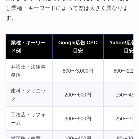
し業種・キーワードによって差は大きく異なりま
す。
業種・キーワー
Google広告 CPC
Yahoo!広告 
ド例
目安
目安
弁護士・法律事
800〜3,000円
600〜2,20
務所
歯科・クリニッ
200〜600円
150〜450
ク
工務店・リフォ
300〜900円
250〜700
ーム
学習塾・教育
100〜400円
80〜300