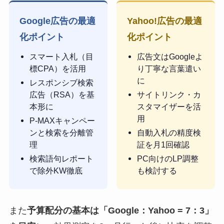
Google広告の最適
Yahoo!広告の最適
化ポイント
化ポイント
スマート入札（目
広告文はGoogleよ
標CPA）を活用
り丁寧な言葉遣い
に
レスポンシブ検索
広告（RSA）を基
サイトリンク・カ
本形に
スタマイザーを活
用
P-MAXキャンペー
ンと検索を分離管
自動入札の精度検
理
証を月1回確認
検索語句レポート
PC向けのLP調整
で除外KW徹底
も検討する
また
予算配分の基本は「Google：Yahoo = 7：3」