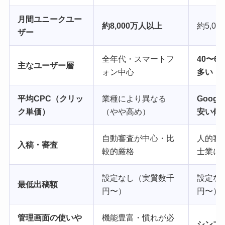
月間ユニークユー
約8,000万人以上
約5,00
ザー
全年代・スマートフ
40〜6
主なユーザー層
ォン中心
多い
平均CPC（クリッ
業種により異なる
Googl
ク単価）
（やや高め）
安い傾
自動審査が中心・比
人的審
入稿・審査
較的厳格
士業に
設定なし（実質数千
設定な
最低出稿額
円〜）
円〜）
管理画面の使いや
機能豊富・慣れが必
シンプ