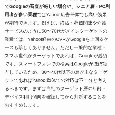
でGoogleの審査が厳しい場合
や、
シニア層・PC利
用者が多い業種
ではYahoo!広告単体でも高い効果
が期待できます。例えば、終活・葬儀関連や介護
サービスのように50〜70代がメインターゲットの
業種では、Yahoo!経由のCVRがGoogleを上回るケ
ースも珍しくありません。ただし一般的な業種・
スマホ世代がターゲットであれば、Googleが必須
です。スマートフォンでの検索はGoogleがほぼ独
占しているため、30〜40代以下の層が主なターゲ
ットであればYahoo!単体での対応は不十分と考え
るべきです。まずは自社のターゲット層の年齢・
デバイス利用傾向を確認してから判断することを
おすすめします。