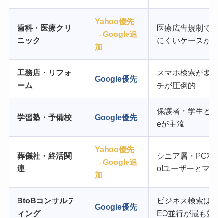
Yahoo優先
歯科・医療クリ
医療広告規制でGo
→Google追
ニック
にくいケースが
加
工務店・リフォ
スマホ検索が多く、
Google優先
ーム
チが圧倒的
保護者・学生ともに
学習塾・予備校
Google優先
eが主流
Yahoo優先
葬儀社・終活関
シニア層・PC利
→Google追
連
o!ユーザーとマ
加
BtoBコンサルテ
ビジネス検索はGo
Google優先
ィング
EO並行が最も効