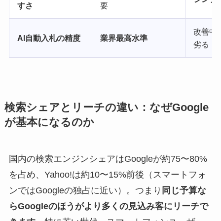
すさ
要
改善中・
AI自動入札の精度
業界最高水準
劣る
検索シェアとリーチの違い：なぜGoogle
が基本になるのか
国内の検索エンジンシェアはGoogleが約75〜80%
を占め、Yahoo!は約10〜15%前後（スマートフォ
ンではGoogleの独占に近い）。つまり
同じ予算な
らGoogleのほうがより多くの見込み客にリーチで