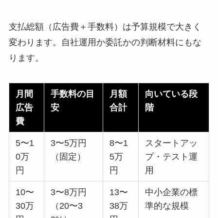
支払総額（広告費＋手数料）は予算規模で大きく
変わります。自社運用か委託かの判断材料にもな
ります。
月間
手数料の目
月額
向いている段
広告
安
合計
階
費
5〜1
3〜5万円
8〜1
スタートアッ
0万
（固定）
5万
プ・テスト運
円
円
用
10〜
3〜8万円
13〜
中小企業の標
30万
（20〜3
38万
準的な規模