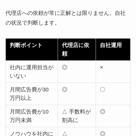
代理店への依頼が常に正解とは限りません。自社
の状況で判断します。
判断ポイント
代理店に依
自社運用
頼
社内に運用担当が
◎
×
いない
月間広告費が30
◎
〇
万円以上
月間広告費が10
△ 手数料が
◎
万円未満
割高に
ノウハウを社内に
△
◎