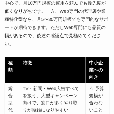
中心で、月10万円規模の運用を頼んでも優先度が
低くなりがちです。一方、Web専門の代理店や業
種特化型なら、月5〜30万円規模でも専門的なサポ
ートが期待できます。ただしWeb専門にも品質の
幅があるので、後述の確認点で見極めてくださ
い。
種
特徴
中小企
類
業への
向き
総
TV・新聞・Web広告すべて
△ 予算
合
を扱う。大型キャンペーン
規模が
型
向けで、窓口が多くやり取
合わな
代
りが複雑になりやすい
いこと