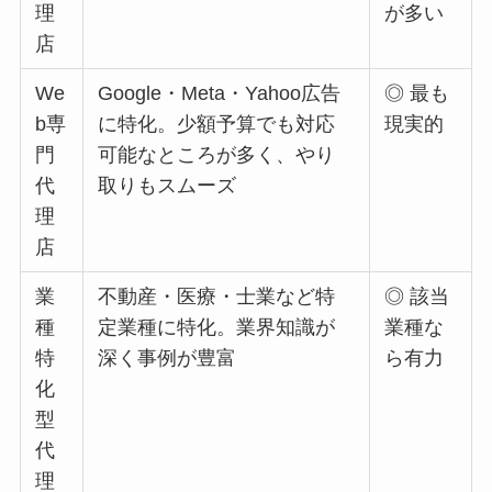
理
が多い
店
We
Google・Meta・Yahoo広告
◎ 最も
b専
に特化。少額予算でも対応
現実的
門
可能なところが多く、やり
代
取りもスムーズ
理
店
業
不動産・医療・士業など特
◎ 該当
種
定業種に特化。業界知識が
業種な
特
深く事例が豊富
ら有力
化
型
代
理