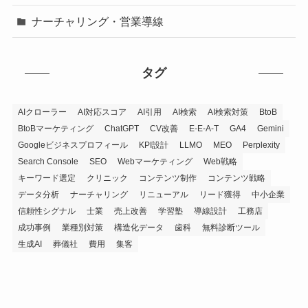
ナーチャリング・営業導線
タグ
AIクローラー
AI対応スコア
AI引用
AI検索
AI検索対策
BtoB
BtoBマーケティング
ChatGPT
CV改善
E-E-A-T
GA4
Gemini
Googleビジネスプロフィール
KPI設計
LLMO
MEO
Perplexity
Search Console
SEO
Webマーケティング
Web戦略
キーワード選定
クリニック
コンテンツ制作
コンテンツ戦略
データ分析
ナーチャリング
リニューアル
リード獲得
中小企業
信頼性シグナル
士業
売上改善
学習塾
導線設計
工務店
成功事例
業種別対策
構造化データ
歯科
無料診断ツール
生成AI
葬儀社
費用
集客