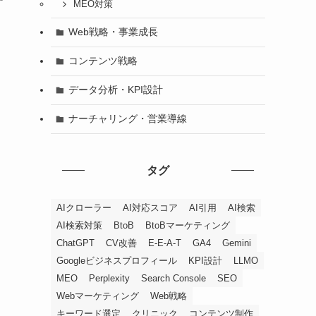
す
MEO対策
Web戦略・事業成長
コンテンツ戦略
データ分析・KPI設計
ナーチャリング・営業導線
タグ
AIクローラー
AI対応スコア
AI引用
AI検索
AI検索対策
BtoB
BtoBマーケティング
ChatGPT
CV改善
E-E-A-T
GA4
Gemini
Googleビジネスプロフィール
KPI設計
LLMO
MEO
Perplexity
Search Console
SEO
Webマーケティング
Web戦略
キーワード選定
クリニック
コンテンツ制作