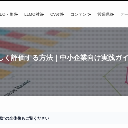
SEO・集客
LLMO対策
CV改善
コンテンツ
営業導線
デ
正しく評価する方法｜中小企業向け実践ガ
I設計の全体像もご覧ください