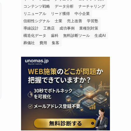
コンテンツ戦略
データ分析
ナーチャリング
リニューアル
リード獲得
中小企業
信頼性シグナル
士業
売上改善
学習塾
導線設計
工務店
成功事例
業種別対策
構造化データ
歯科
無料診断ツール
生成AI
葬儀社
費用
集客