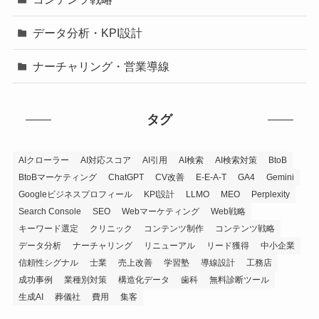
データ分析・KPI設計
ナーチャリング・営業導線
タグ
AIクローラー
AI対応スコア
AI引用
AI検索
AI検索対策
BtoB
BtoBマーケティング
ChatGPT
CV改善
E-E-A-T
GA4
Gemini
Googleビジネスプロフィール
KPI設計
LLMO
MEO
Perplexity
Search Console
SEO
Webマーケティング
Web戦略
キーワード選定
クリニック
コンテンツ制作
コンテンツ戦略
データ分析
ナーチャリング
リニューアル
リード獲得
中小企業
信頼性シグナル
士業
売上改善
学習塾
導線設計
工務店
成功事例
業種別対策
構造化データ
歯科
無料診断ツール
生成AI
葬儀社
費用
集客