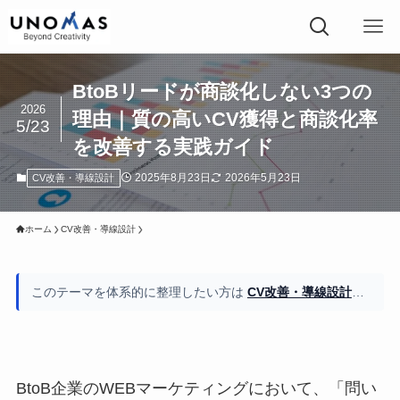
BtoBリードが商談化しない3つの
2026
理由｜質の高いCV獲得と商談化率
5/23
を改善する実践ガイド
2025年8月23日
2026年5月23日
CV改善・導線設計
ホーム
CV改善・導線設計
このテーマを体系的に整理したい方は
CV改善・導線設計の全体像もご覧ください
BtoB企業のWEBマーケティングにおいて、「問い