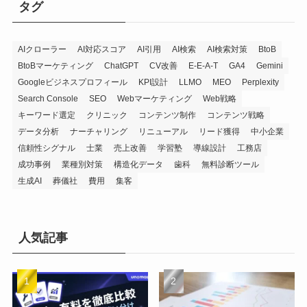
タグ
ー
AIクローラー
AI対応スコア
AI引用
AI検索
AI検索対策
BtoB
BtoBマーケティング
ChatGPT
CV改善
E-E-A-T
GA4
Gemini
Googleビジネスプロフィール
KPI設計
LLMO
MEO
Perplexity
Search Console
SEO
Webマーケティング
Web戦略
キーワード選定
クリニック
コンテンツ制作
コンテンツ戦略
データ分析
ナーチャリング
リニューアル
リード獲得
中小企業
信頼性シグナル
士業
売上改善
学習塾
導線設計
工務店
成功事例
業種別対策
構造化データ
歯科
無料診断ツール
生成AI
葬儀社
費用
集客
人気記事