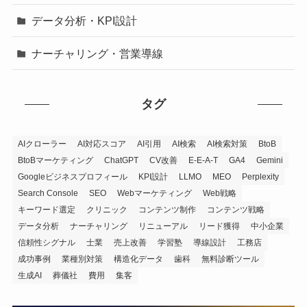
データ分析・KPI設計
ナーチャリング・営業導線
タグ
AIクローラー
AI対応スコア
AI引用
AI検索
AI検索対策
BtoB
BtoBマーケティング
ChatGPT
CV改善
E-E-A-T
GA4
Gemini
Googleビジネスプロフィール
KPI設計
LLMO
MEO
Perplexity
Search Console
SEO
Webマーケティング
Web戦略
キーワード選定
クリニック
コンテンツ制作
コンテンツ戦略
データ分析
ナーチャリング
リニューアル
リード獲得
中小企業
信頼性シグナル
士業
売上改善
学習塾
導線設計
工務店
成功事例
業種別対策
構造化データ
歯科
無料診断ツール
生成AI
葬儀社
費用
集客