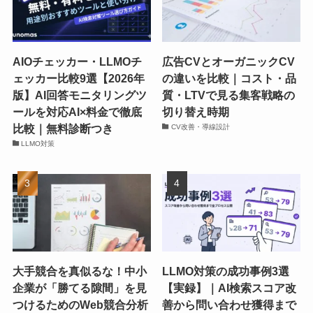
AIOチェッカー・LLMOチ
広告CVとオーガニックCV
ェッカー比較9選【2026年
の違いを比較｜コスト・品
版】AI回答モニタリングツ
質・LTVで見る集客戦略の
ールを対応AI×料金で徹底
切り替え時期
比較｜無料診断つき
CV改善・導線設計
LLMO対策
大手競合を真似るな！中小
LLMO対策の成功事例3選
企業が「勝てる隙間」を見
【実録】｜AI検索スコア改
つけるためのWeb競合分析
善から問い合わせ獲得まで