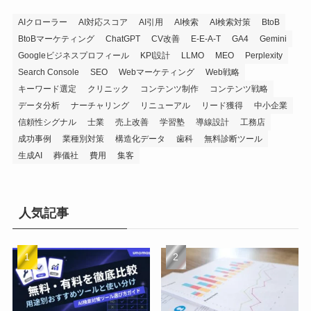
AIクローラー
AI対応スコア
AI引用
AI検索
AI検索対策
BtoB
BtoBマーケティング
ChatGPT
CV改善
E-E-A-T
GA4
Gemini
Googleビジネスプロフィール
KPI設計
LLMO
MEO
Perplexity
Search Console
SEO
Webマーケティング
Web戦略
キーワード選定
クリニック
コンテンツ制作
コンテンツ戦略
データ分析
ナーチャリング
リニューアル
リード獲得
中小企業
信頼性シグナル
士業
売上改善
学習塾
導線設計
工務店
成功事例
業種別対策
構造化データ
歯科
無料診断ツール
生成AI
葬儀社
費用
集客
人気記事