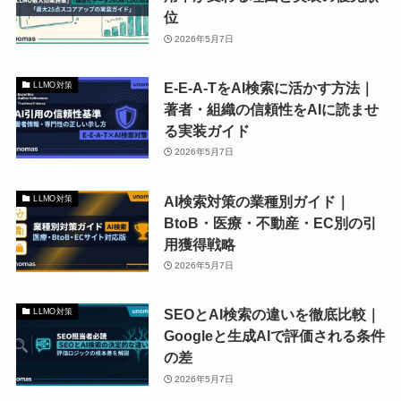
位
2026年5月7日
E-E-A-TをAI検索に活かす方法｜
LLMO対策
著者・組織の信頼性をAIに読ませ
る実装ガイド
2026年5月7日
AI検索対策の業種別ガイド｜
LLMO対策
BtoB・医療・不動産・EC別の引
用獲得戦略
2026年5月7日
SEOとAI検索の違いを徹底比較｜
LLMO対策
Googleと生成AIで評価される条件
の差
2026年5月7日