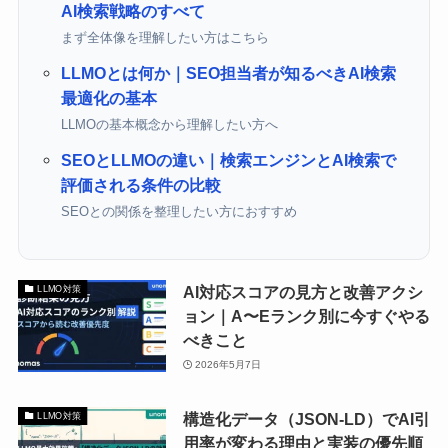
AI検索戦略のすべて
まず全体像を理解したい方はこちら
LLMOとは何か｜SEO担当者が知るべきAI検索
最適化の基本
LLMOの基本概念から理解したい方へ
SEOとLLMOの違い｜検索エンジンとAI検索で
評価される条件の比較
SEOとの関係を整理したい方におすすめ
AI対応スコアの見方と改善アクシ
LLMO対策
ョン｜A〜Eランク別に今すぐやる
べきこと
2026年5月7日
構造化データ（JSON-LD）でAI引
LLMO対策
用率が変わる理由と実装の優先順