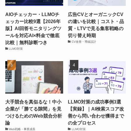
AIOチェッカー・LLMOチ
広告CVとオーガニックCV
ェッカー比較9選【2026年
の違いを比較｜コスト・品
版】AI回答モニタリングツ
質・LTVで見る集客戦略の
ールを対応AI×料金で徹底
切り替え時期
比較｜無料診断つき
CV改善・導線設計
LLMO対策
大手競合を真似るな！中小
LLMO対策の成功事例3選
企業が「勝てる隙間」を見
【実録】｜AI検索スコア改
つけるためのWeb競合分析
善から問い合わせ獲得まで
論
の全プロセス
Web戦略・事業成長
LLMO対策