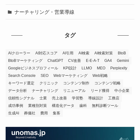
ナーチャリング・営業導線
タグ
AIクローラー
AI対応スコア
AI引用
AI検索
AI検索対策
BtoB
BtoBマーケティング
ChatGPT
CV改善
E-E-A-T
GA4
Gemini
Googleビジネスプロフィール
KPI設計
LLMO
MEO
Perplexity
Search Console
SEO
Webマーケティング
Web戦略
キーワード選定
クリニック
コンテンツ制作
コンテンツ戦略
データ分析
ナーチャリング
リニューアル
リード獲得
中小企業
信頼性シグナル
士業
売上改善
学習塾
導線設計
工務店
成功事例
業種別対策
構造化データ
歯科
無料診断ツール
生成AI
葬儀社
費用
集客