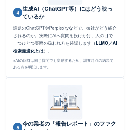
生成AI（ChatGPT等）にはどう映っ
4
ているか
話題のChatGPTやPerplexityなどで、御社がどう紹介
されるのか。実際にAIへ質問を投げかけ、人の目で
一つひとつ実際の扱われ方を確認します（
LLMO／AI
）。
検索最適化とは
※AIの回答は同じ質問でも変動するため、調査時点の結果で
ある点を明記します。
今の業者の「報告レポート」のファク
5